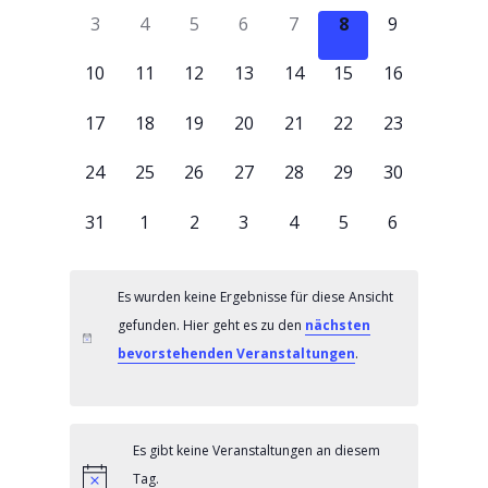
Veranstaltungen
Navigation
0
0
0
0
0
0
0
3
4
5
6
7
8
9
Veranstaltungen,
Veranstaltungen,
Veranstaltungen,
Veranstaltungen,
Veranstaltungen,
Veranstaltungen
Veranstaltu
0
0
0
0
0
0
0
10
11
12
13
14
15
16
Veranstaltungen,
Veranstaltungen,
Veranstaltungen,
Veranstaltungen,
Veranstaltungen,
Veranstaltungen,
Veranstaltu
0
0
0
0
0
0
0
17
18
19
20
21
22
23
Veranstaltungen,
Veranstaltungen,
Veranstaltungen,
Veranstaltungen,
Veranstaltungen,
Veranstaltungen,
Veranstaltu
0
0
0
0
0
0
0
24
25
26
27
28
29
30
Veranstaltungen,
Veranstaltungen,
Veranstaltungen,
Veranstaltungen,
Veranstaltungen,
Veranstaltungen,
Veranstaltu
0
0
0
0
0
0
0
31
1
2
3
4
5
6
Veranstaltungen,
Veranstaltungen,
Veranstaltungen,
Veranstaltungen,
Veranstaltungen,
Veranstaltungen,
Veranstaltu
Es wurden keine Ergebnisse für diese Ansicht
gefunden. Hier geht es zu den
nächsten
bevorstehenden Veranstaltungen
.
Es gibt keine Veranstaltungen an diesem
Tag.