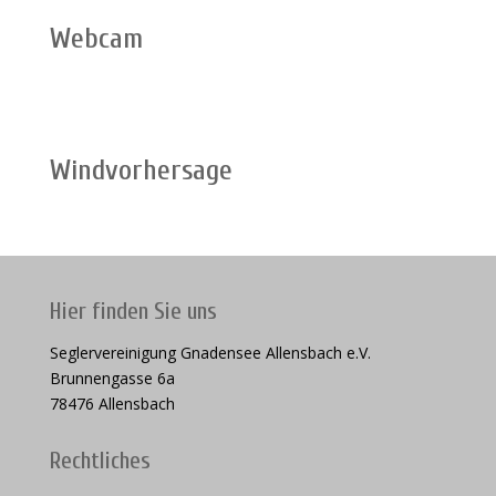
Webcam
Windvorhersage
Hier finden Sie uns
Seglervereinigung Gnadensee Allensbach e.V.
Brunnengasse 6a
78476 Allensbach
Rechtliches